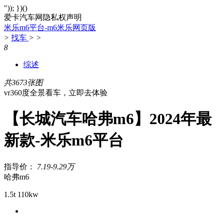
")); })()
爱卡汽车网隐私权声明
米乐m6平台-m6米乐网页版
>
找车
>
>
8
综述
共3673张图
vr360度全景看车，立即去体验
【长城汽车哈弗m6】2024年最
新款-米乐m6平台
指导价：
7.19-9.29万
哈弗m6
1.5t 110kw