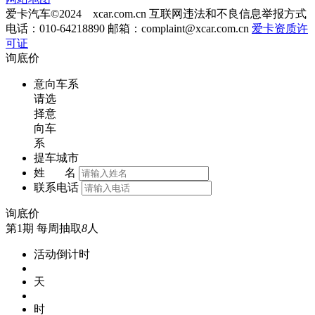
爱卡汽车©2024 xcar.com.cn
互联网违法和不良信息举报方式
电话：010-64218890 邮箱：
complaint@xcar.com.cn
爱卡资质许
可证
询底价
意向车系
请选
择意
向车
系
提车城市
姓 名
联系电话
询底价
第1期
每周抽取
8
人
活动倒计时
天
时