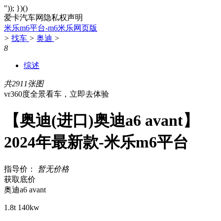
")); })()
爱卡汽车网隐私权声明
米乐m6平台-m6米乐网页版
>
找车
>
奥迪
>
8
综述
共2911张图
vr360度全景看车，立即去体验
【奥迪(进口)奥迪a6 avant】
2024年最新款-米乐m6平台
指导价：
暂无价格
获取底价
奥迪a6 avant
1.8t 140kw