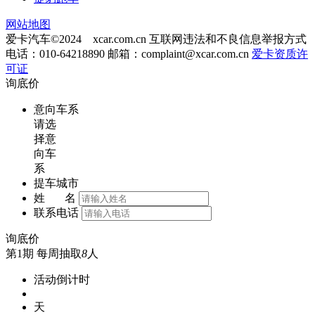
网站地图
爱卡汽车©2024 xcar.com.cn
互联网违法和不良信息举报方式
电话：010-64218890 邮箱：
complaint@xcar.com.cn
爱卡资质许
可证
询底价
意向车系
请选
择意
向车
系
提车城市
姓 名
联系电话
询底价
第1期
每周抽取
8
人
活动倒计时
天