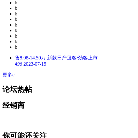
b
b
b
b
b
b
b
b
b
售8.98-14.59万 新款日产逍客/劲客上市
4
96
2023-07-15
更多
e
论坛热帖
经销商
你可能还关注