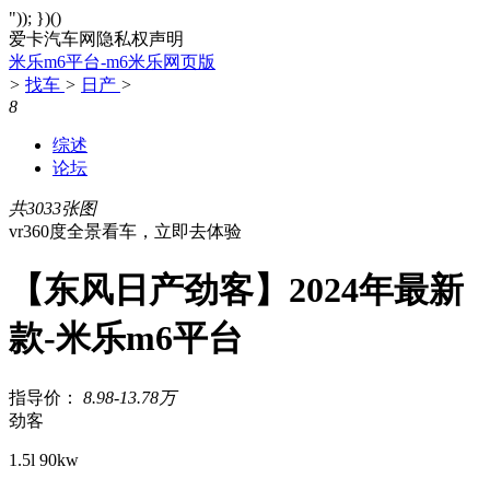
")); })()
爱卡汽车网隐私权声明
米乐m6平台-m6米乐网页版
>
找车
>
日产
>
8
综述
论坛
共3033张图
vr360度全景看车，立即去体验
【东风日产劲客】2024年最新
款-米乐m6平台
指导价：
8.98-13.78万
劲客
1.5l 90kw