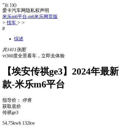
")); })()
爱卡汽车网隐私权声明
米乐m6平台-m6米乐网页版
>
找车
>
>
8
综述
共1411张图
vr360度全景看车，立即去体验
【埃安传祺ge3】2024年最新
款-米乐m6平台
指导价：
停售
获取底价
传祺ge3
54.75kwh 132kw