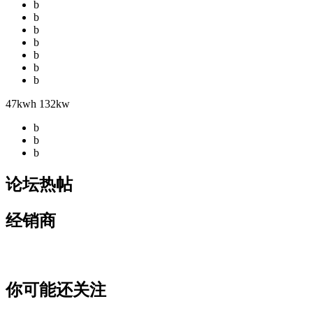
b
b
b
b
b
b
b
47kwh 132kw
b
b
b
论坛热帖
经销商
你可能还关注