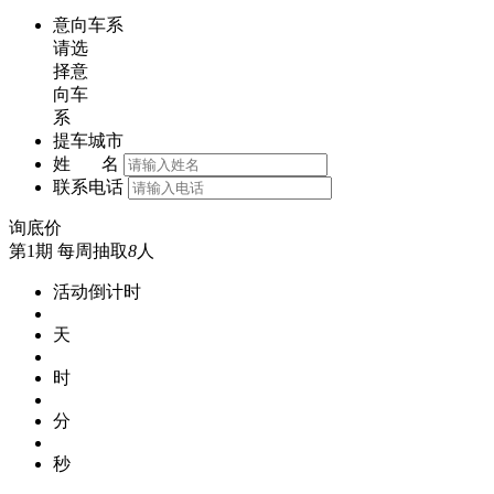
意向车系
请选
择意
向车
系
提车城市
姓 名
联系电话
询底价
第1期
每周抽取
8
人
活动倒计时
天
时
分
秒