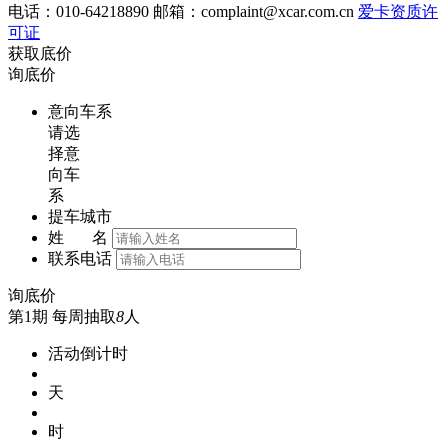
电话：010-64218890 邮箱：
complaint@xcar.com.cn
爱卡资质许
可证
获取底价
询底价
意向车系
请选
择意
向车
系
提车城市
姓 名
联系电话
询底价
第1期
每周抽取
8
人
活动倒计时
天
时