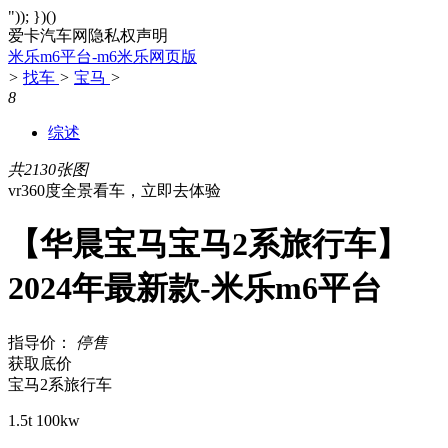
")); })()
爱卡汽车网隐私权声明
米乐m6平台-m6米乐网页版
>
找车
>
宝马
>
8
综述
共2130张图
vr360度全景看车，立即去体验
【华晨宝马宝马2系旅行车】
2024年最新款-米乐m6平台
指导价：
停售
获取底价
宝马2系旅行车
1.5t 100kw