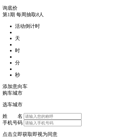
询底价
第1期
每周抽取
8
人
活动倒计时
天
时
分
秒
添加意向车
购车城市
选车城市
姓 名
手机号码
点击立即获取即视为同意