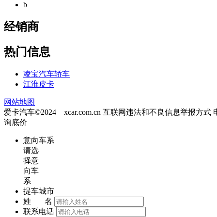
b
经销商
热门信息
凌宝汽车轿车
江淮皮卡
网站地图
爱卡汽车©2024 xcar.com.cn
互联网违法和不良信息举报方式
询底价
意向车系
请选
择意
向车
系
提车城市
姓 名
联系电话