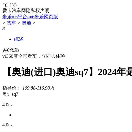
")); })()
爱卡汽车网隐私权声明
米乐m6平台-m6米乐网页版
>
找车
>
奥迪
>
8
综述
共0张图
vr360度全景看车，立即去体验
【奥迪(进口)奥迪sq7】2024
指导价：
109.88-116.98万
奥迪sq7
4.0t -
4.0t -