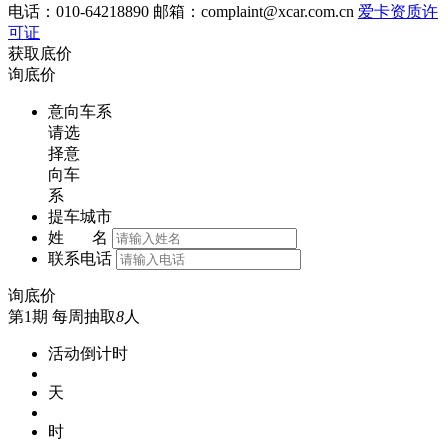
电话：010-64218890 邮箱：
complaint@xcar.com.cn
爱卡资质许
可证
获取底价
询底价
意向车系
请选
择意
向车
系
提车城市
姓 名
联系电话
询底价
第1期
每周抽取
8
人
活动倒计时
天
时