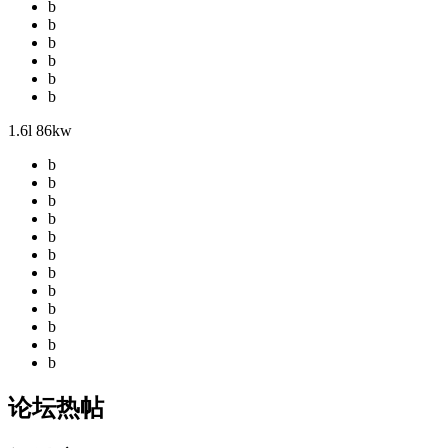
b
b
b
b
b
b
1.6l 86kw
b
b
b
b
b
b
b
b
b
b
b
b
论坛热帖