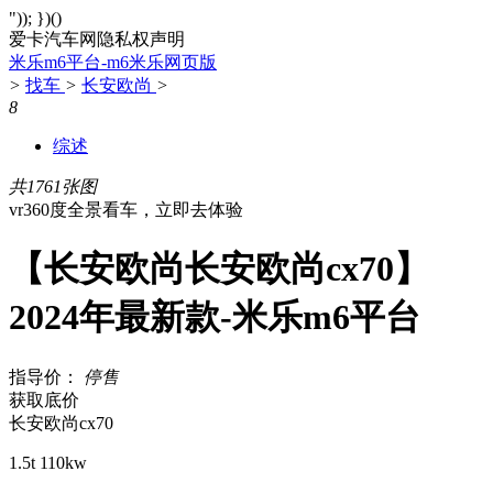
")); })()
爱卡汽车网隐私权声明
米乐m6平台-m6米乐网页版
>
找车
>
长安欧尚
>
8
综述
共1761张图
vr360度全景看车，立即去体验
【长安欧尚长安欧尚cx70】
2024年最新款-米乐m6平台
指导价：
停售
获取底价
长安欧尚cx70
1.5t 110kw