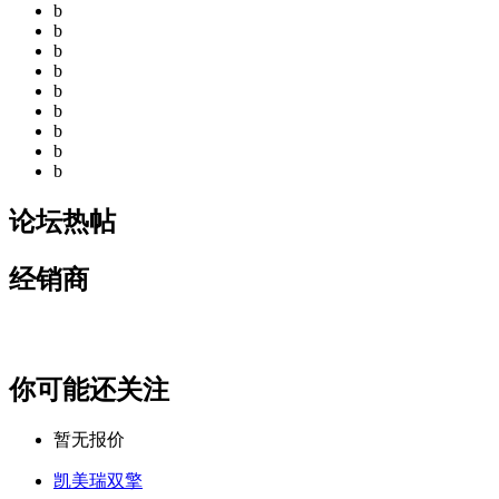
b
b
b
b
b
b
b
b
b
论坛热帖
经销商
你可能还关注
暂无报价
凯美瑞双擎