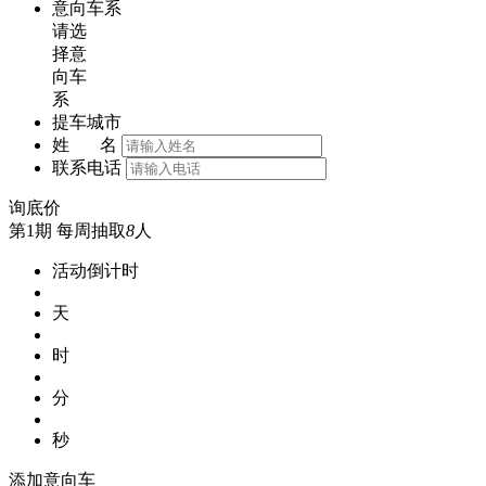
意向车系
请选
择意
向车
系
提车城市
姓 名
联系电话
询底价
第1期
每周抽取
8
人
活动倒计时
天
时
分
秒
添加意向车