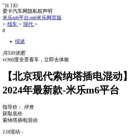
")); })()
爱卡汽车网隐私权声明
米乐m6平台-m6米乐网页版
>
找车
>
现代
>
8
综述
共530张图
vr360度全景看车，立即去体验
【北京现代索纳塔插电混动】
2024年最新款-米乐m6平台
指导价：
停售
获取底价
索纳塔插电混动
2.0l混动 -