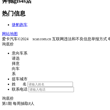
奔驰gls4s店
热门信息
捷豹跑车
网站地图
爱卡汽车©2024 xcar.com.cn
互联网违法和不良信息举报方式
询底价
意向车系
请选
择意
向车
系
提车城市
姓 名
联系电话
询底价
第1期
每周抽取
8
人