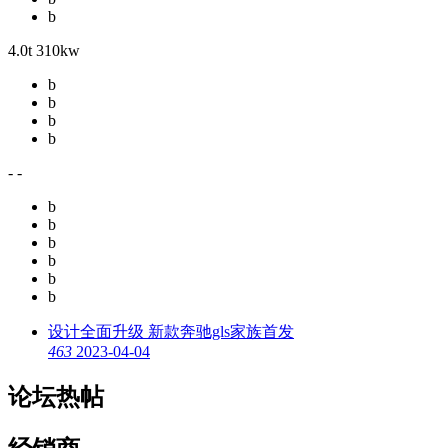
b
4.0t 310kw
b
b
b
b
- -
b
b
b
b
b
b
设计全面升级 新款奔驰gls家族首发
4
63
2023-04-04
论坛热帖