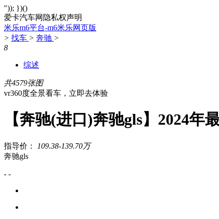
")); })()
爱卡汽车网隐私权声明
米乐m6平台-m6米乐网页版
>
找车
>
奔驰
>
8
综述
共4579张图
vr360度全景看车，立即去体验
【奔驰(进口)奔驰gls】2024
指导价：
109.38-139.70万
奔驰gls
- -