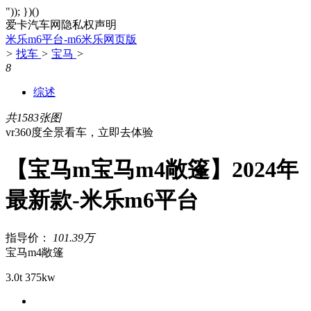
")); })()
爱卡汽车网隐私权声明
米乐m6平台-m6米乐网页版
>
找车
>
宝马
>
8
综述
共1583张图
vr360度全景看车，立即去体验
【宝马m宝马m4敞篷】2024年
最新款-米乐m6平台
指导价：
101.39万
宝马m4敞篷
3.0t 375kw