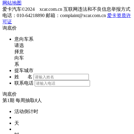
网站地图
爱卡汽车©2024 xcar.com.cn
互联网违法和不良信息举报方式
电话：010-64218890 邮箱：
complaint@xcar.com.cn
爱卡资质许
可证
询底价
意向车系
请选
择意
向车
系
提车城市
姓 名
联系电话
询底价
第1期
每周抽取
8
人
活动倒计时
天