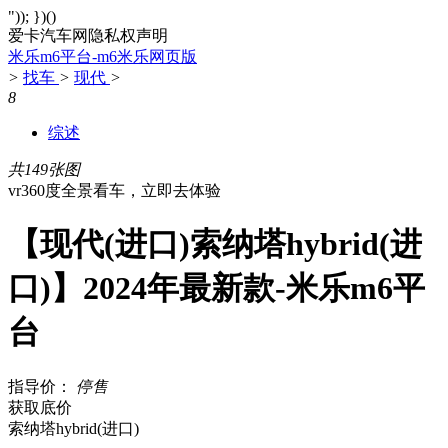
")); })()
爱卡汽车网隐私权声明
米乐m6平台-m6米乐网页版
>
找车
>
现代
>
8
综述
共149张图
vr360度全景看车，立即去体验
【现代(进口)索纳塔hybrid(进
口)】2024年最新款-米乐m6平
台
指导价：
停售
获取底价
索纳塔hybrid(进口)