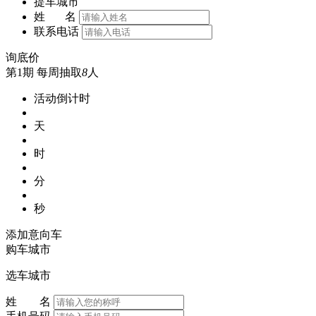
提车城市
姓 名
联系电话
询底价
第1期
每周抽取
8
人
活动倒计时
天
时
分
秒
添加意向车
购车城市
选车城市
姓 名