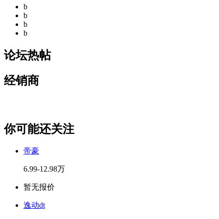
b
b
b
b
论坛热帖
经销商
你可能还关注
帝豪
6.99-12.98万
暂无报价
逸动dt