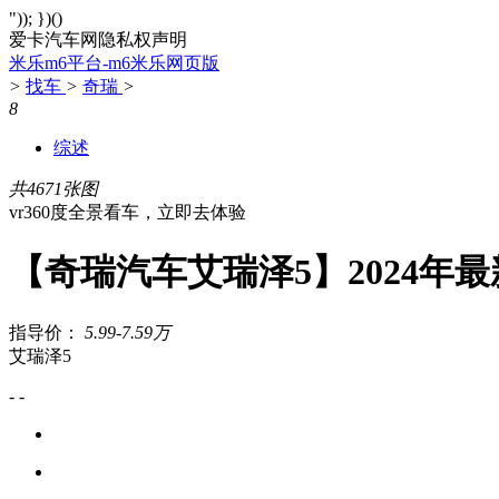
")); })()
爱卡汽车网隐私权声明
米乐m6平台-m6米乐网页版
>
找车
>
奇瑞
>
8
综述
共4671张图
vr360度全景看车，立即去体验
【奇瑞汽车艾瑞泽5】2024年最
指导价：
5.99-7.59万
艾瑞泽5
- -