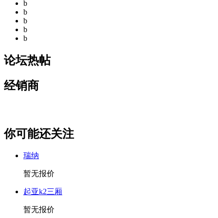
b
b
b
b
b
论坛热帖
经销商
你可能还关注
瑞纳
暂无报价
起亚k2三厢
暂无报价