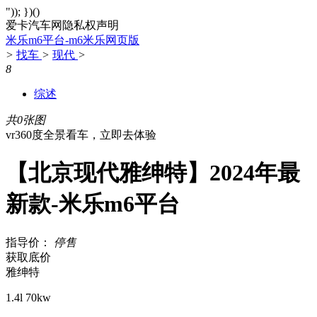
")); })()
爱卡汽车网隐私权声明
米乐m6平台-m6米乐网页版
>
找车
>
现代
>
8
综述
共0张图
vr360度全景看车，立即去体验
【北京现代雅绅特】2024年最
新款-米乐m6平台
指导价：
停售
获取底价
雅绅特
1.4l 70kw