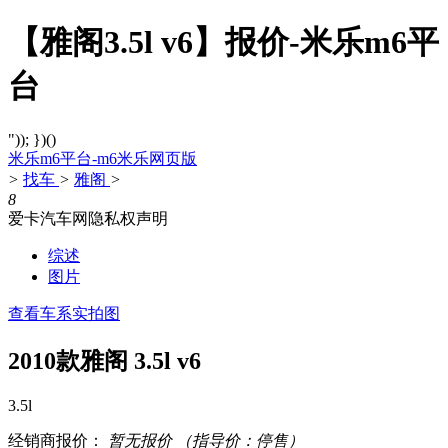
【雅阁3.5l v6】报价-米乐m6平
台
")); })()
米乐m6平台-m6米乐网页版
>
找车
>
雅阁
>
8
爱卡汽车网隐私权声明
综述
图片
查看车系实拍图
2010款雅阁 3.5l v6
3.5l
经销商报价：
暂无报价
（指导价：停售）