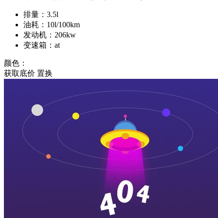
排量：3.5l
油耗：10l/100km
发动机：206kw
变速箱：at
颜色：
获取底价
置换