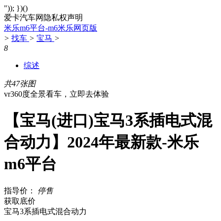
")); })()
爱卡汽车网隐私权声明
米乐m6平台-m6米乐网页版
>
找车
>
宝马
>
8
综述
共47张图
vr360度全景看车，立即去体验
【宝马(进口)宝马3系插电式混
合动力】2024年最新款-米乐
m6平台
指导价：
停售
获取底价
宝马3系插电式混合动力