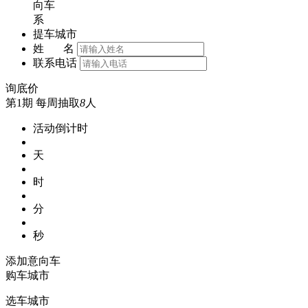
向车
系
提车城市
姓 名
联系电话
询底价
第1期
每周抽取
8
人
活动倒计时
天
时
分
秒
添加意向车
购车城市
选车城市