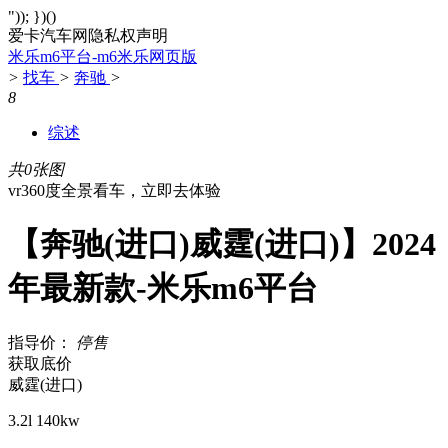
")); })()
爱卡汽车网隐私权声明
米乐m6平台-m6米乐网页版
>
找车
>
奔驰
>
8
综述
共0张图
vr360度全景看车，立即去体验
【奔驰(进口)威霆(进口)】2024
年最新款-米乐m6平台
指导价：
停售
获取底价
威霆(进口)
3.2l 140kw