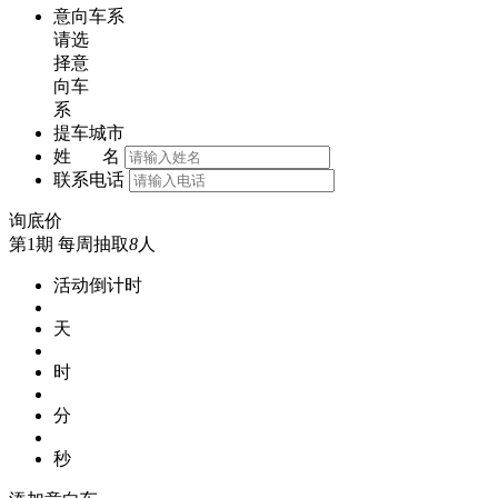
意向车系
请选
择意
向车
系
提车城市
姓 名
联系电话
询底价
第1期
每周抽取
8
人
活动倒计时
天
时
分
秒