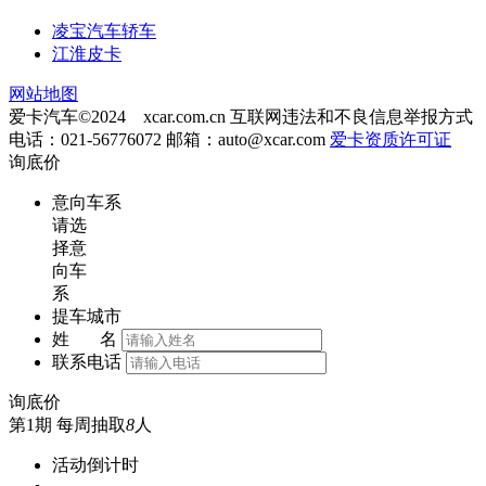
凌宝汽车轿车
江淮皮卡
网站地图
爱卡汽车©2024 xcar.com.cn
互联网违法和不良信息举报方式
电话：021-56776072 邮箱：
auto@xcar.com
爱卡资质许可证
询底价
意向车系
请选
择意
向车
系
提车城市
姓 名
联系电话
询底价
第1期
每周抽取
8
人
活动倒计时