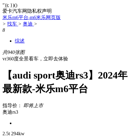
")); })()
爱卡汽车网隐私权声明
米乐m6平台-m6米乐网页版
>
找车
>
奥迪
>
8
综述
共940张图
vr360度全景看车，立即去体验
【audi sport奥迪rs3】2024年
最新款-米乐m6平台
指导价：
即将上市
奥迪rs3
2.5t 294kw