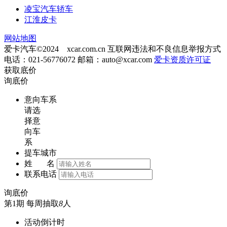
凌宝汽车轿车
江淮皮卡
网站地图
爱卡汽车©2024 xcar.com.cn
互联网违法和不良信息举报方式
电话：021-56776072 邮箱：
auto@xcar.com
爱卡资质许可证
获取底价
询底价
意向车系
请选
择意
向车
系
提车城市
姓 名
联系电话
询底价
第1期
每周抽取
8
人
活动倒计时