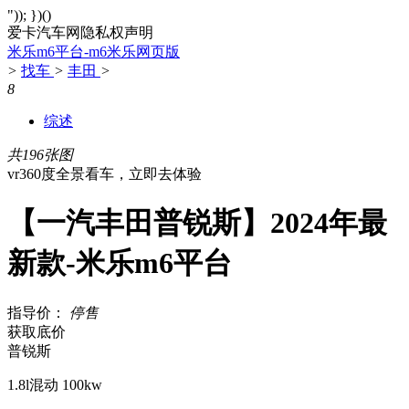
")); })()
爱卡汽车网隐私权声明
米乐m6平台-m6米乐网页版
>
找车
>
丰田
>
8
综述
共196张图
vr360度全景看车，立即去体验
【一汽丰田普锐斯】2024年最
新款-米乐m6平台
指导价：
停售
获取底价
普锐斯
1.8l混动 100kw