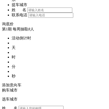
提车城市
姓 名
联系电话
询底价
第1期
每周抽取
8
人
活动倒计时
天
时
分
秒
添加意向车
购车城市
选车城市
姓 名