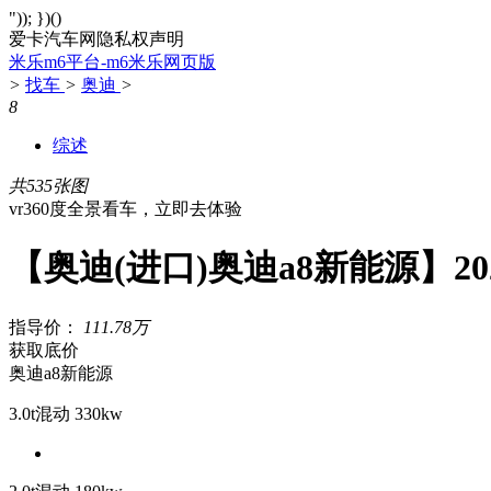
")); })()
爱卡汽车网隐私权声明
米乐m6平台-m6米乐网页版
>
找车
>
奥迪
>
8
综述
共535张图
vr360度全景看车，立即去体验
【奥迪(进口)奥迪a8新能源】2
指导价：
111.78万
获取底价
奥迪a8新能源
3.0t混动 330kw