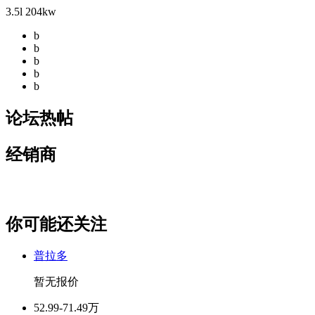
3.5l 204kw
b
b
b
b
b
论坛热帖
经销商
你可能还关注
普拉多
暂无报价
52.99-71.49万