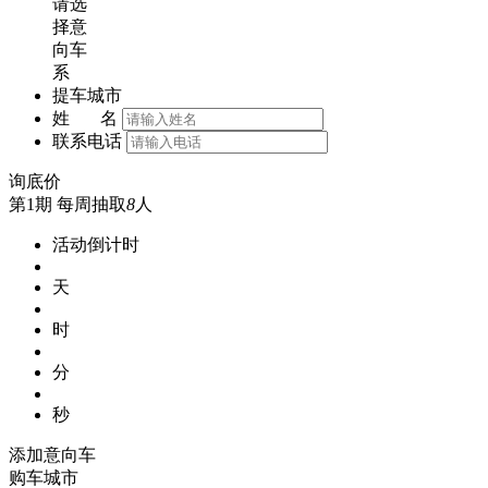
请选
择意
向车
系
提车城市
姓 名
联系电话
询底价
第1期
每周抽取
8
人
活动倒计时
天
时
分
秒
添加意向车
购车城市