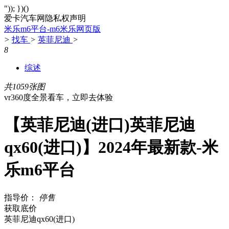
")); })()
爱卡汽车网隐私权声明
米乐m6平台-m6米乐网页版
>
找车
>
英菲尼迪
>
8
综述
共1059张图
vr360度全景看车，立即去体验
【英菲尼迪(进口)英菲尼迪
qx60(进口)】2024年最新款-米
乐m6平台
指导价：
停售
获取底价
英菲尼迪qx60(进口)