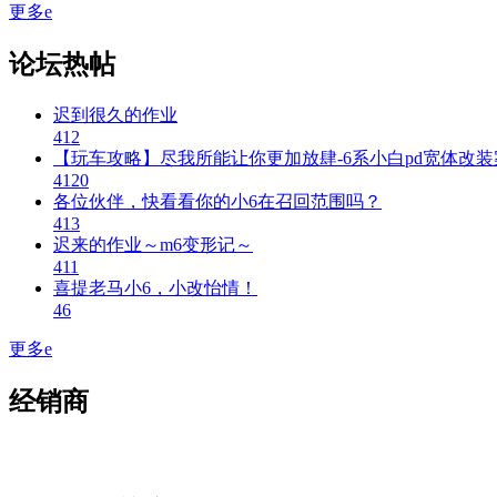
更多
e
论坛热帖
迟到很久的作业
4
12
【玩车攻略】尽我所能让你更加放肆-6系小白pd宽体改装
4
120
各位伙伴，快看看你的小6在召回范围吗？
4
13
迟来的作业～m6变形记～
4
11
喜提老马小6，小改怡情！
4
6
更多
e
经销商