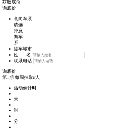
获取底价
询底价
意向车系
请选
择意
向车
系
提车城市
姓 名
联系电话
询底价
第1期
每周抽取
8
人
活动倒计时
天
时
分