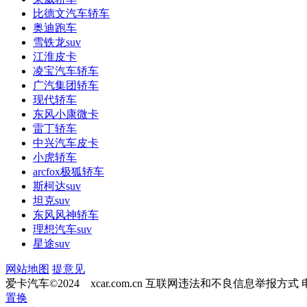
比德文汽车轿车
奥迪跑车
雪铁龙suv
江淮皮卡
凌宝汽车轿车
广汽集团轿车
现代轿车
东风小康微卡
雷丁轿车
中兴汽车皮卡
小虎轿车
arcfox极狐轿车
斯柯达suv
坦克suv
东风风神轿车
理想汽车suv
星途suv
网站地图
提意见
爱卡汽车©2024 xcar.com.cn
互联网违法和不良信息举报方式
置换