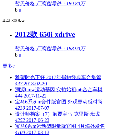
暂无价格
厂商指导价：189.80万
b
u
4.4t 300kw
2012款 650i xdrive
暂无价格
厂商指导价：188.90万
b
u
更多
e
雅望时光正好 2017年指触经典车合集篇
4
47
2018-02-20
溯源bmw运动基因 实拍始祖m6合金车模
4
44
2017-11-22
宝马6系gt m套件版官图 外观更动感时尚
4
230
2017-07-07
设计师档案（7）颠覆宝马 克里斯·班戈
4
252
2017-06-23
宝马6系m运动型限量版官图 4月海外发售
4
100
2017-03-13