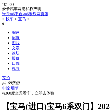
")); })()
爱卡汽车网隐私权声明
米乐m6平台-m6米乐网页版
>
找车
>
宝马
>
8
综述
配置
图片
文章
论坛
报价
口碑
视频
实拍
共168张图
中控
细节
vr360度全景看车，立即去体验
【宝马(进口)宝马6系双门】20