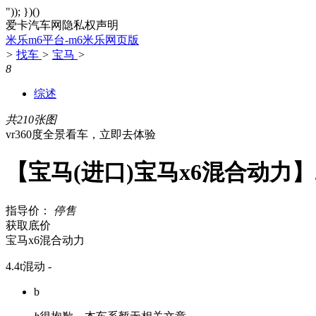
")); })()
爱卡汽车网隐私权声明
米乐m6平台-m6米乐网页版
>
找车
>
宝马
>
8
综述
共210张图
vr360度全景看车，立即去体验
【宝马(进口)宝马x6混合动力】
指导价：
停售
获取底价
宝马x6混合动力
4.4t混动 -
b