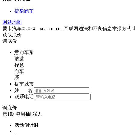
捷豹跑车
网站地图
爱卡汽车©2024 xcar.com.cn
互联网违法和不良信息举报方式
获取底价
询底价
意向车系
请选
择意
向车
系
提车城市
姓 名
联系电话
询底价
第1期
每周抽取
8
人
活动倒计时