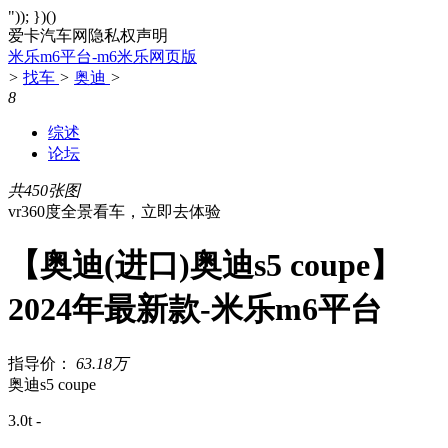
")); })()
爱卡汽车网隐私权声明
米乐m6平台-m6米乐网页版
>
找车
>
奥迪
>
8
综述
论坛
共450张图
vr360度全景看车，立即去体验
【奥迪(进口)奥迪s5 coupe】
2024年最新款-米乐m6平台
指导价：
63.18万
奥迪s5 coupe
3.0t -