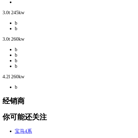
3.0t 245kw
b
b
3.0t 260kw
b
b
b
b
4.2l 260kw
b
经销商
你可能还关注
宝马4系