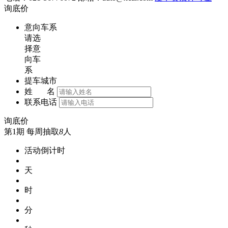
询底价
意向车系
请选
择意
向车
系
提车城市
姓 名
联系电话
询底价
第1期
每周抽取
8
人
活动倒计时
天
时
分