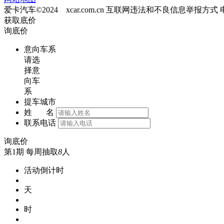
爱卡汽车©2024 xcar.com.cn
互联网违法和不良信息举报方式
获取底价
询底价
意向车系
请选
择意
向车
系
提车城市
姓 名
联系电话
询底价
第1期
每周抽取
8
人
活动倒计时
天
时