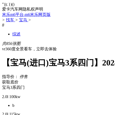
")); })()
爱卡汽车网隐私权声明
米乐m6平台-m6米乐网页版
>
找车
>
宝马
>
8
综述
共856张图
vr360度全景看车，立即去体验
【宝马(进口)宝马3系四门】20
指导价：
停售
获取底价
宝马3系四门
2.0l 100kw
b
2.0l 115kw