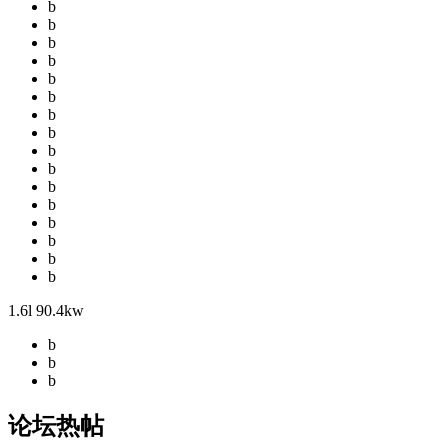
b
b
b
b
b
b
b
b
b
b
b
b
b
b
b
b
1.6l 90.4kw
b
b
b
论坛热帖