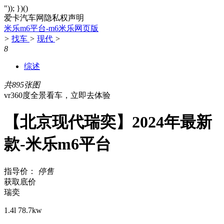
")); })()
爱卡汽车网隐私权声明
米乐m6平台-m6米乐网页版
>
找车
>
现代
>
8
综述
共895张图
vr360度全景看车，立即去体验
【北京现代瑞奕】2024年最新
款-米乐m6平台
指导价：
停售
获取底价
瑞奕
1.4l 78.7kw