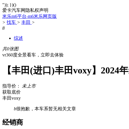
")); })()
爱卡汽车网隐私权声明
米乐m6平台-m6米乐网页版
>
找车
>
丰田
>
8
综述
共0张图
vr360度全景看车，立即去体验
【丰田(进口)丰田voxy】202
指导价：
未上市
获取底价
丰田voxy
b
很抱歉，本车系暂无相关文章
经销商