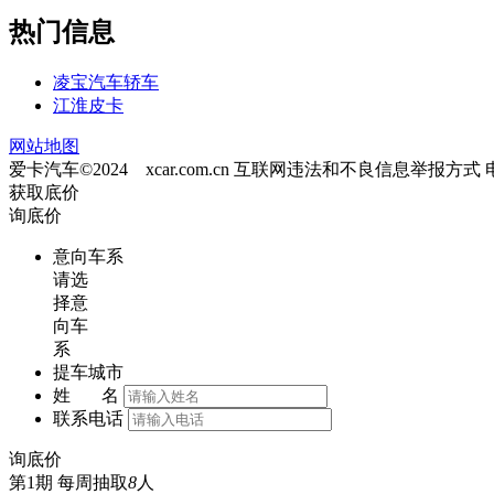
热门信息
凌宝汽车轿车
江淮皮卡
网站地图
爱卡汽车©2024 xcar.com.cn
互联网违法和不良信息举报方式
获取底价
询底价
意向车系
请选
择意
向车
系
提车城市
姓 名
联系电话
询底价
第1期
每周抽取
8
人