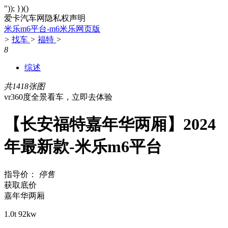
")); })()
爱卡汽车网隐私权声明
米乐m6平台-m6米乐网页版
>
找车
>
福特
>
8
综述
共1418张图
vr360度全景看车，立即去体验
【长安福特嘉年华两厢】2024
年最新款-米乐m6平台
指导价：
停售
获取底价
嘉年华两厢
1.0t 92kw