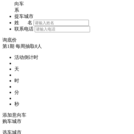
向车
系
提车城市
姓 名
联系电话
询底价
第1期
每周抽取
8
人
活动倒计时
天
时
分
秒
添加意向车
购车城市
选车城市