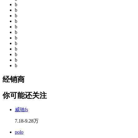
b
b
b
b
b
b
b
b
b
b
b
b
经销商
你可能还关注
威驰fs
7.18-9.28万
polo