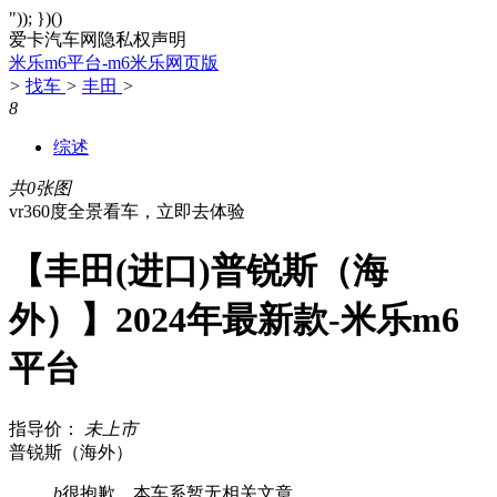
")); })()
爱卡汽车网隐私权声明
米乐m6平台-m6米乐网页版
>
找车
>
丰田
>
8
综述
共0张图
vr360度全景看车，立即去体验
【丰田(进口)普锐斯（海
外）】2024年最新款-米乐m6
平台
指导价：
未上市
普锐斯（海外）
b
很抱歉，本车系暂无相关文章