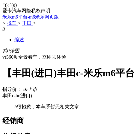
")); })()
爱卡汽车网隐私权声明
米乐m6平台-m6米乐网页版
>
找车
>
丰田
>
8
综述
共0张图
vr360度全景看车，立即去体验
【丰田(进口)丰田c-米乐m6平
指导价：
未上市
丰田c-hr(进口)
b
很抱歉，本车系暂无相关文章
经销商