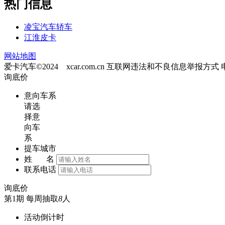
热门信息
凌宝汽车轿车
江淮皮卡
网站地图
爱卡汽车©2024 xcar.com.cn
互联网违法和不良信息举报方式
询底价
意向车系
请选
择意
向车
系
提车城市
姓 名
联系电话
询底价
第1期
每周抽取
8
人
活动倒计时