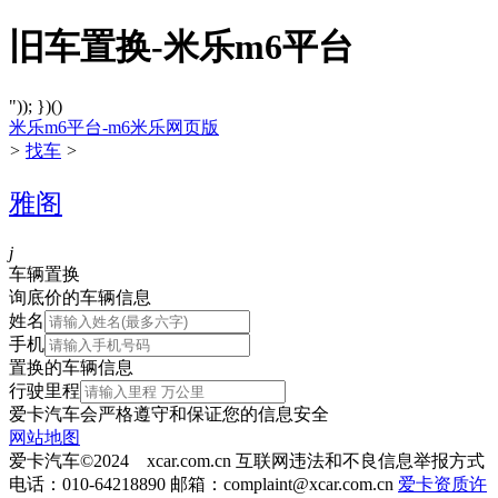
旧车置换-米乐m6平台
")); })()
米乐m6平台-m6米乐网页版
>
找车
>
雅阁
j
车辆置换
询底价的车辆信息
姓名
手机
置换的车辆信息
行驶里程
爱卡汽车会严格遵守和保证您的信息安全
网站地图
爱卡汽车©2024 xcar.com.cn
互联网违法和不良信息举报方式
电话：010-64218890 邮箱：
complaint@xcar.com.cn
爱卡资质许