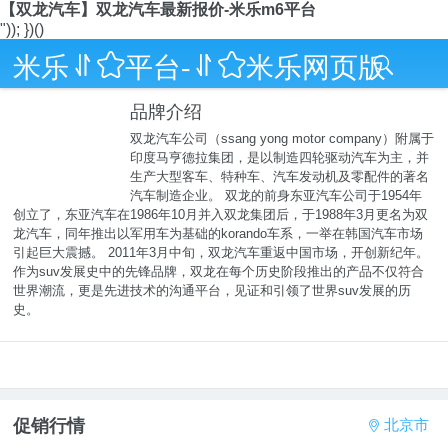
【双龙汽车】双龙汽车最新报价-米乐m6平台
")); })()
米乐m6平台-m6米乐网页版
8
品牌介绍
双龙汽车公司（ssang yong motor company）附属于
印度马亨德拉集团，是以制造四轮驱动汽车为主，并
生产大型客车、特种车、汽车发动机及零配件的著名
汽车制造企业。 双龙的前身东亚汽车公司于1954年
创立了，东亚汽车在1986年10月并入双龙集团后，于1988年3月更名为双
龙汽车，同年推出以军用车为基础的korando车系，一举在韩国汽车市场
引起巨大震撼。 2011年3月中旬，双龙汽车重返中国市场，开创新纪年。
作为suv发展史中的先锋品牌，双龙在每个历史阶段推出的产品不仅符合
世界潮流，更是先进技术的沟通平台，见证和引领了世界suv发展的历
史。
促销行情
北京市
a