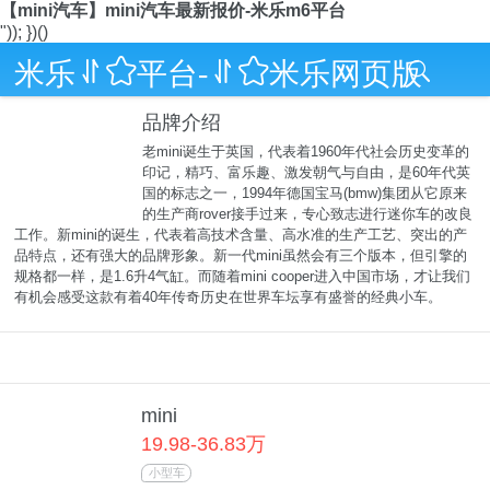
【mini汽车】mini汽车最新报价-米乐m6平台
")); })()
米乐m6平台-m6米乐网页版
8
品牌介绍
老mini诞生于英国，代表着1960年代社会历史变革的
印记，精巧、富乐趣、激发朝气与自由，是60年代英
国的标志之一，1994年德国宝马(bmw)集团从它原来
的生产商rover接手过来，专心致志进行迷你车的改良
工作。新mini的诞生，代表着高技术含量、高水准的生产工艺、突出的产
品特点，还有强大的品牌形象。新一代mini虽然会有三个版本，但引擎的
规格都一样，是1.6升4气缸。而随着mini cooper进入中国市场，才让我们
有机会感受这款有着40年传奇历史在世界车坛享有盛誉的经典小车。
mini
19.98-36.83万
小型车