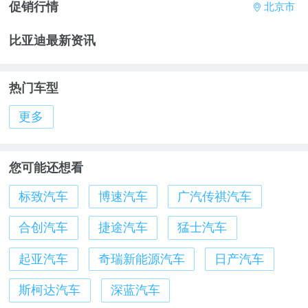
促销行情
北京市
a
比亚迪最新资讯
热门车型
更多
您可能还想看
标致汽车
博速汽车
广汽传祺汽车
合创汽车
捷途汽车
猛士汽车
起亚汽车
奇瑞新能源汽车
日产汽车
斯柯达汽车
深蓝汽车