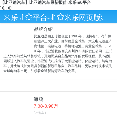
【比亚迪汽车】比亚迪汽车最新报价-米乐m6平台
")); })()
米乐m6平台-m6米乐网页版
8
品牌介绍
比亚迪是由王传福创立于1995年，现拥有it、汽车和
新能源三大产业。目前稳居全球第一大充电电池生产
商地位，镍镉电池、手机锂电池出货量全球第一。20
03年，比亚迪收购西安秦川汽车有限责任公司，正式
进入汽车制造与销售领域，开始民族自主品牌汽车的发展征程。从it电池
领域进入汽车制造业，比亚迪成功推出了太阳能电站、储能电站、纯电动
车，并快速成长为最具创新的新锐民族自主汽车品牌，更以独特技术领先
全球电动车市场，引领着全球新能源汽车的变革。
海鸥
7.38-8.98万
小型车